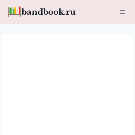
Перейти
bandbook.ru
к
содержимому