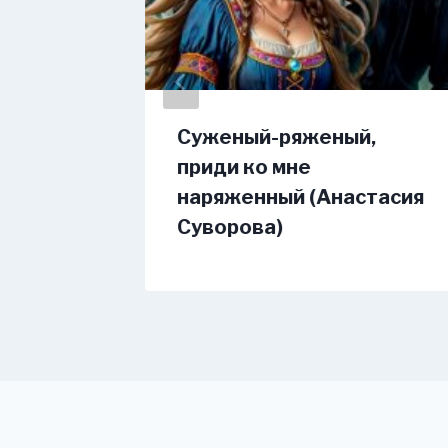
корная
Суженый-ряженый,
ения
приди ко мне
наряженный (Анастасия
Суворова)