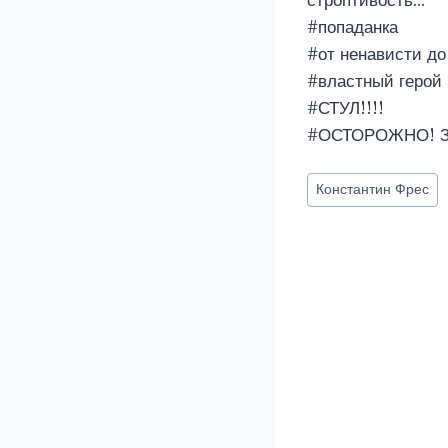
строптивость…
#попаданка
#от ненависти д
#властный герой
#СТУЛ!!!!
#ОСТОРОЖНО! 
Метки
Константин Фрес
записи: