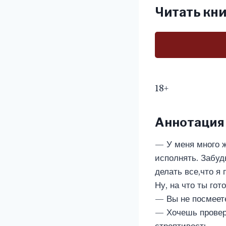
Читать кни
18+
Аннотация
— У меня много ж
исполнять. Забуд
делать все,что я 
Ну, на что ты го
— Вы не посмеет
— Хочешь провери