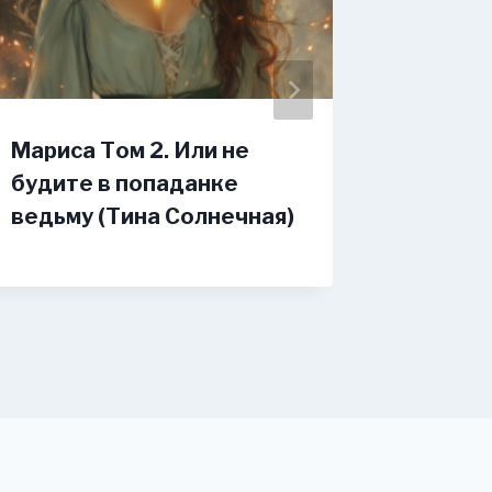
Мариса Том 2. Или не
Дикар
будите в попаданке
Волгин
ведьму (Тина Солнечная)