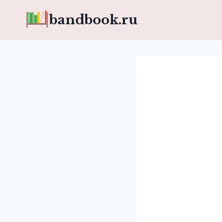
Перейти
bandbook.ru
к
содержимому