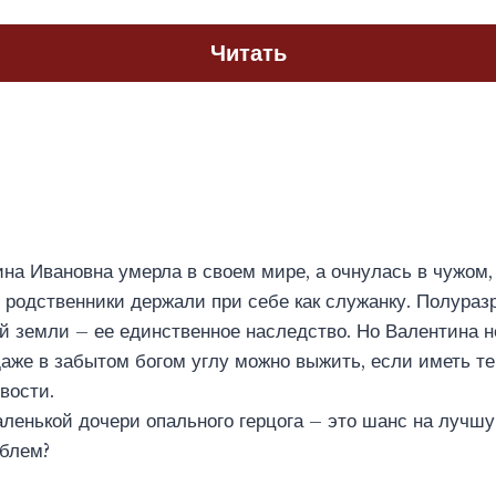
Читать
а Ивановна умерла в своем мире, а очнулась в чужом, 
 родственники держали при себе как служанку. Полура
й земли – ее единственное наследство. Но Валентина 
даже в забытом богом углу можно выжить, если иметь те
вости.
аленькой дочери опального герцога – это шанс на лучш
облем?