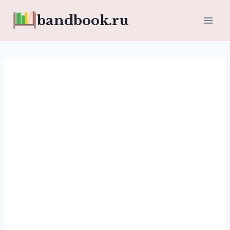
Перейти
bandbook.ru
к
содержимому