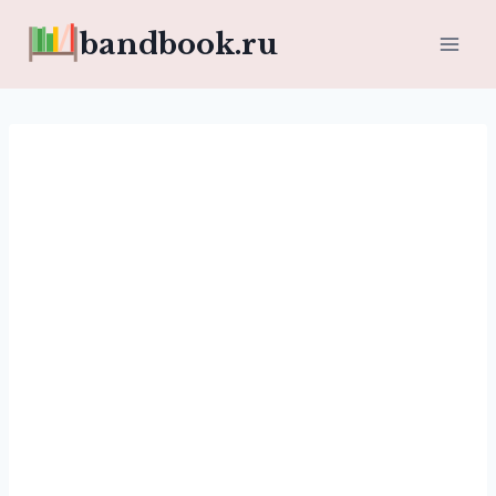
Перейти
bandbook.ru
к
содержимому