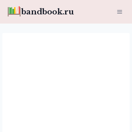
Перейти
bandbook.ru
к
содержимому