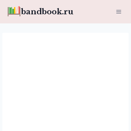
Перейти
bandbook.ru
к
содержимому