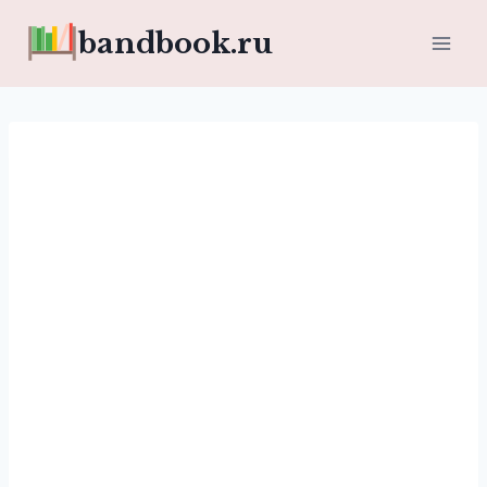
Перейти
bandbook.ru
к
содержимому