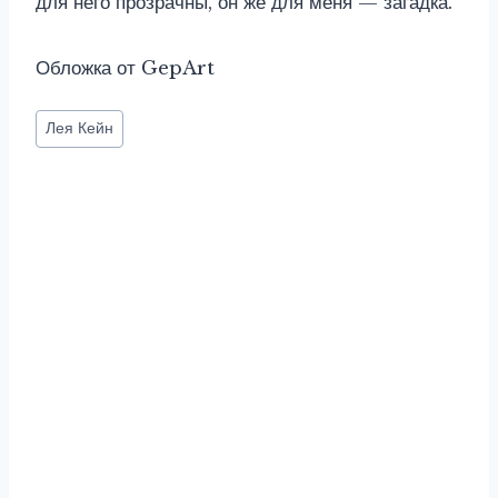
для него прозрачны, он же для меня — загадка.
Обложка от GepArt
Метки
Лея Кейн
записи: