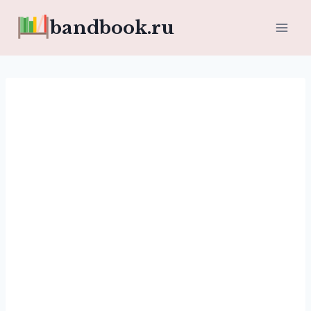
Перейти
bandbook.ru
к
содержимому