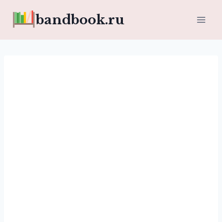
Перейти
bandbook.ru
к
содержимому