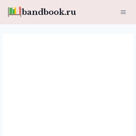
Перейти
bandbook.ru
к
содержимому