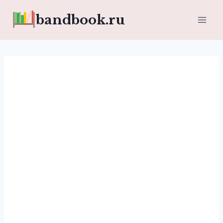
Перейти
bandbook.ru
к
содержимому