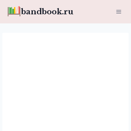
Перейти
bandbook.ru
к
содержимому