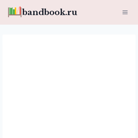
Перейти
bandbook.ru
к
содержимому