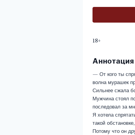
18+
Аннотация
— От кого ты спр
волна мурашек пр
Сильнее сжала бок
Мужчина стоял по
последовал за мно
Я хотела спрятат
такой обстановке,
Потому что он др