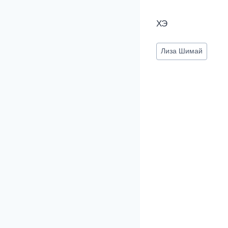
ХЭ
Метки
Лиза Шимай
записи: