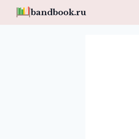
Перейти
bandbook.ru
к
содержимому