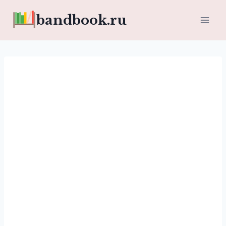
Перейти
bandbook.ru
к
содержимому