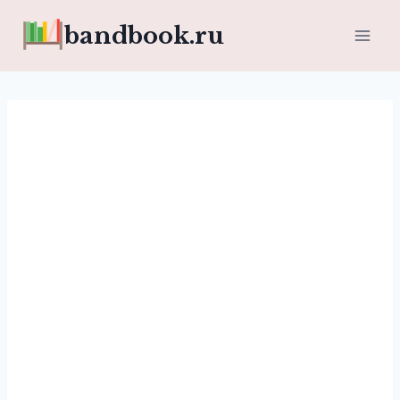
Перейти
bandbook.ru
к
содержимому