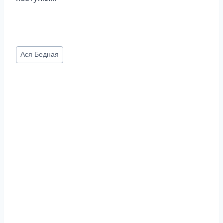
Метки
Ася Бедная
записи: