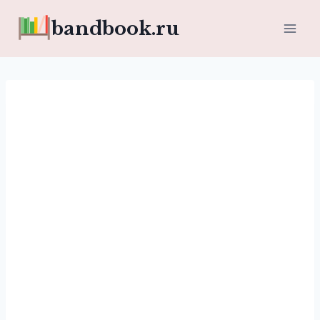
Перейти
bandbook.ru
к
содержимому