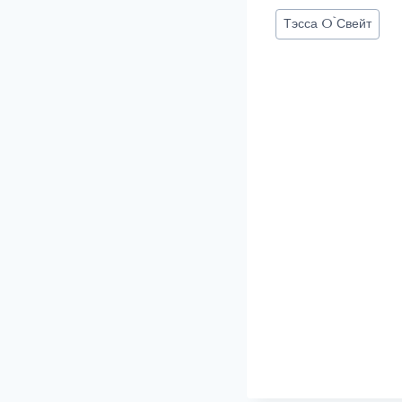
Метки
Тэсса O`Свейт
записи: