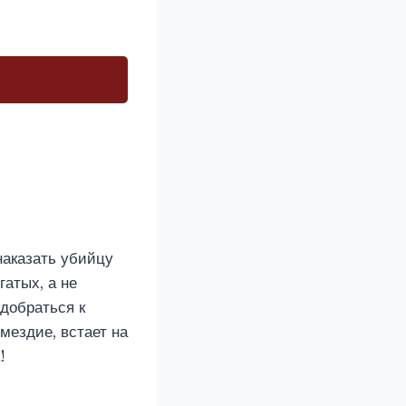
наказать убийцу
гатых, а не
одобраться к
мездие, встает на
!