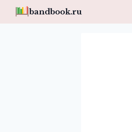
Перейти
bandbook.ru
к
содержимому