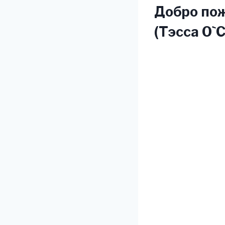
Добро пож
(Тэсса O`