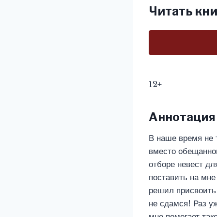
Читать кни
12+
Аннотация
В наше время не т
вместо обещанног
отборе невест дл
поставить на мне
решил присвоить 
не сдамся! Раз у
мне помогает так