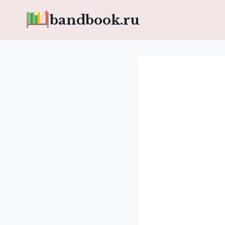
Перейти
bandbook.ru
к
содержимому