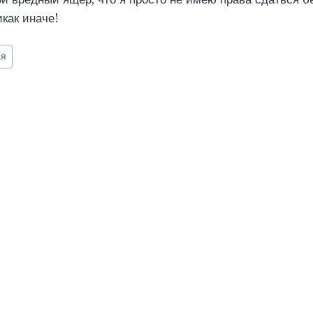
икак иначе!
ая