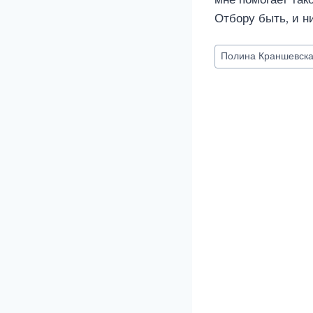
Отбору быть, и н
Метки
Полина Краншевск
записи: