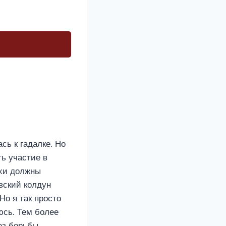
сь к гадалке. Но
ь участие в
ухи должны
евский колдун
Но я так просто
юсь. Тем более
ез борьбы.