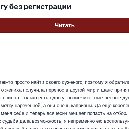
гу без регистрации
Читать
ак-то просто найти своего суженого, поэтому я обратила
о жениха получила перенос в другой мир и шанс принят
я принца. Только есть одно условие: местные лесные д
 метку нареченной, а они очень капризны. Да еще корол
меня себе и теперь всячески мешает попасть на отбор. 
ж судьба дала возможность, я непременно ею воспользу
ой вредный ящер, что я просто не имею права сдаться б