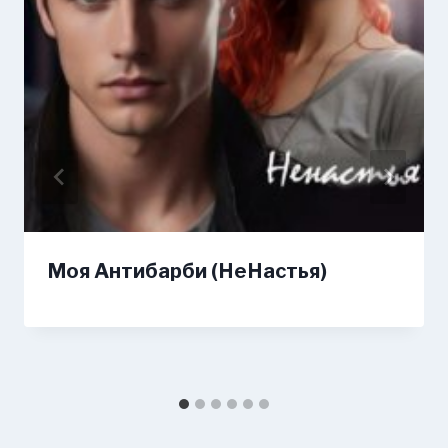
Моя Антибарби (НеНастья)