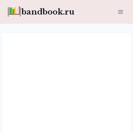
Перейти
bandbook.ru
к
содержимому