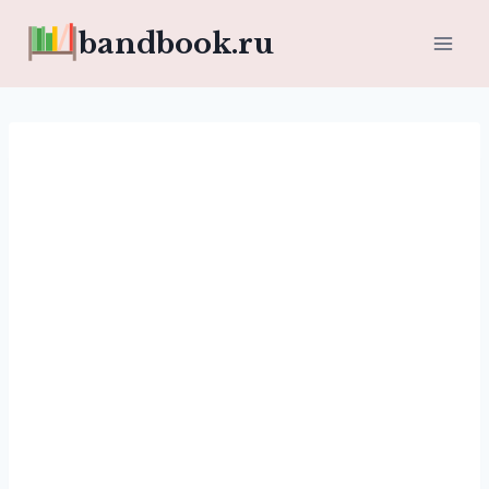
Перейти
bandbook.ru
к
содержимому