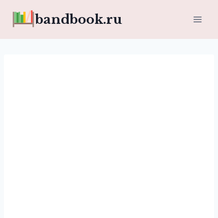
Перейти
bandbook.ru
к
содержимому