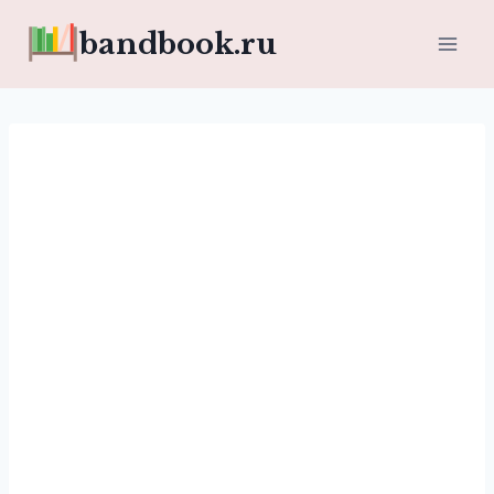
Перейти
bandbook.ru
к
содержимому