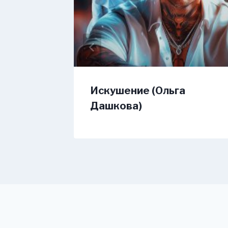
акатом
Искушение (Ольга
)
Дашкова)