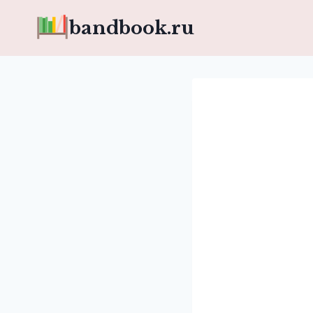
Перейти
bandbook.ru
к
содержимому