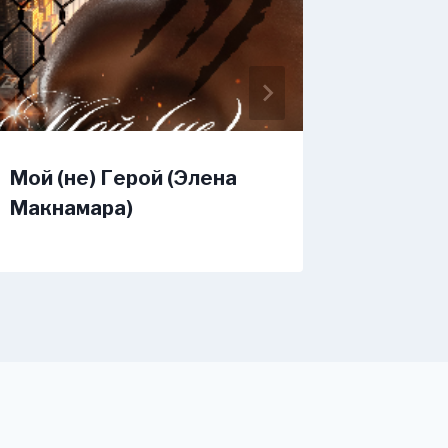
Мой (не) Герой (Элена
Одолет
Макнамара)
(Елиза