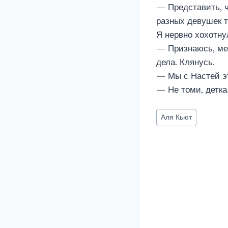
— Представить, ч
разных девушек т
Я нервно хохотну
— Признаюсь, мен
дела. Клянусь.
— Мы с Настей это
— Не томи, детка
Метки
Аля Кьют
записи: