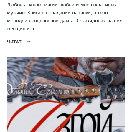
Любовь , много магии любви и много красивых
мужчин. Книга о попадании пацанки, в тело
молодой венценосной дамы . О закидонах наших
женщин и о…
ЧТО
ЧИТАТЬ
ТАКОЕ
ЛЮБОВЬ
?
ИЛИ
КАК
ПОПАСТЬ
ПО
КРУПНОМУ.
(ЛЮДМИЛА
ВОВЧЕНКО)