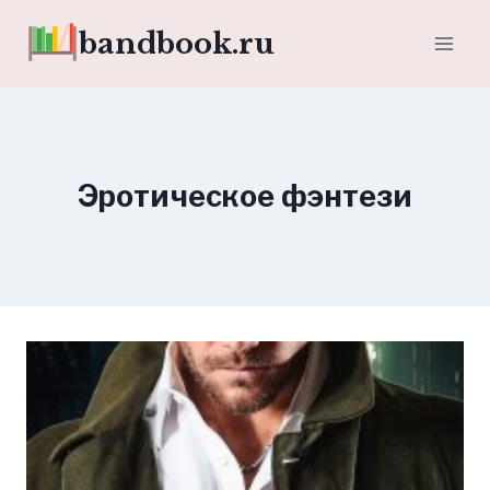
Перейти
bandbook.ru
к
содержимому
Эротическое фэнтези