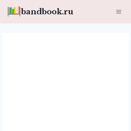
Перейти
bandbook.ru
к
содержимому