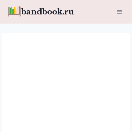
Перейти
bandbook.ru
к
содержимому