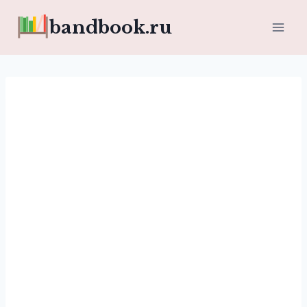
Перейти
bandbook.ru
к
содержимому