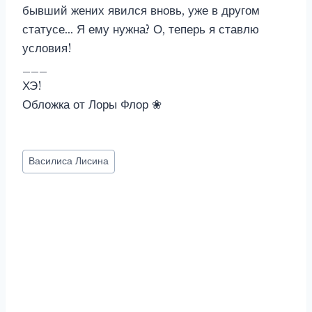
бывший жених явился вновь, уже в другом
статусе… Я ему нужна? О, теперь я ставлю
условия!
___
ХЭ!
Обложка от Лоры Флор ❀
Метки
Василиса Лисина
записи: