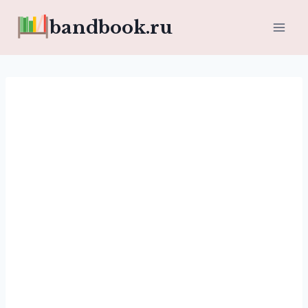
Перейти
bandbook.ru
к
содержимому