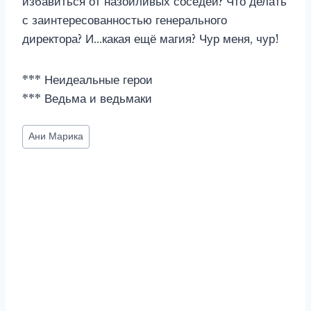
избавиться от назойливых соседей? Что делать
с заинтересованностью генерального
директора? И…какая ещё магия? Чур меня, чур!
*** Неидеальные герои
*** Ведьма и ведьмаки
Метки
Ани Марика
записи: