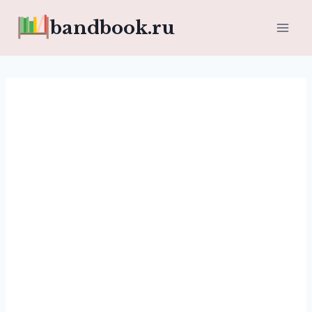
Перейти
bandbook.ru
к
содержимому