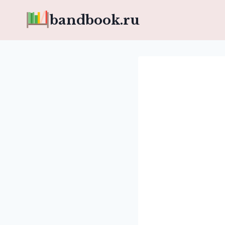
Перейти
bandbook.ru
к
содержимому