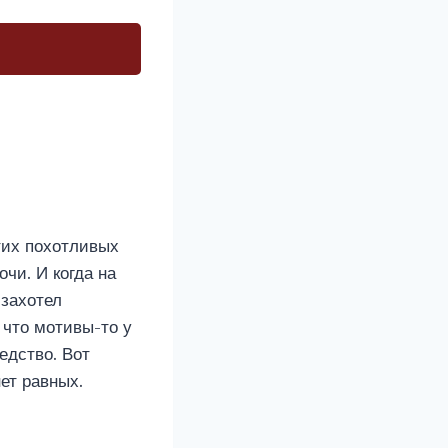
тих похотливых
чи. И когда на
 захотел
 что мотивы-то у
едство. Вот
нет равных.