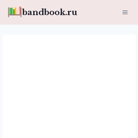
Перейти
bandbook.ru
к
содержимому