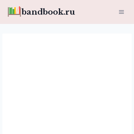
Перейти
bandbook.ru
к
содержимому