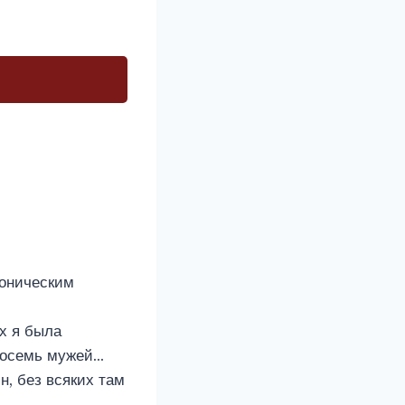
моническим
ых я была
 восемь мужей…
, без всяких там