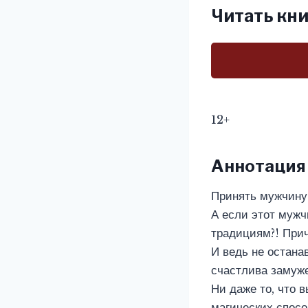
Читать кни
12+
Аннотация
Принять мужчину 
А если этот муж
традициям?! При
И ведь не остана
счастлива замуже
Ни даже то, что 
магических спосо