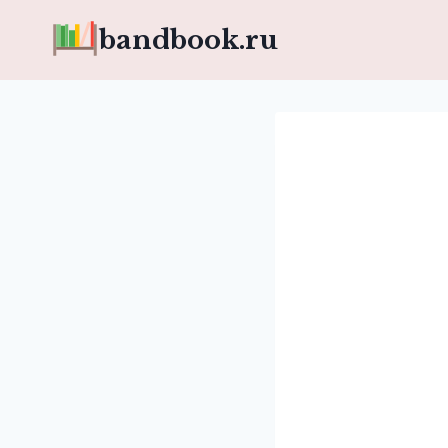
Перейти
bandbook.ru
к
содержимому