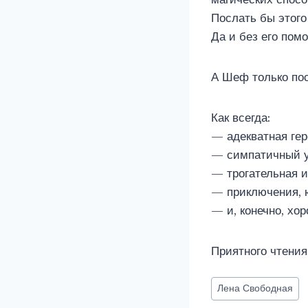
Послать бы этого
Да и без его помо
А Шеф только пос
Как всегда:
— адекватная ге
— симпатичный у
— трогательная 
— приключения, 
— и, конечно, хо
Приятного чтения
Метки
Лена Свободная
записи: