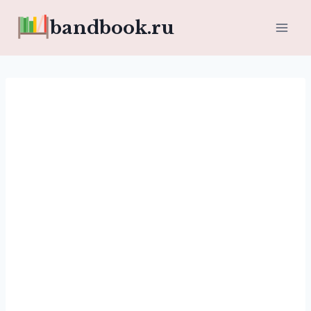
Перейти
bandbook.ru
к
содержимому