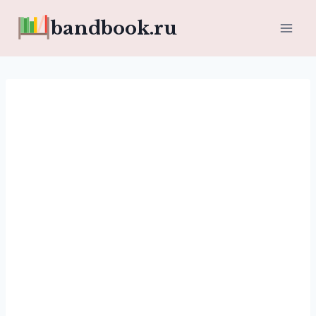
Перейти
bandbook.ru
к
содержимому