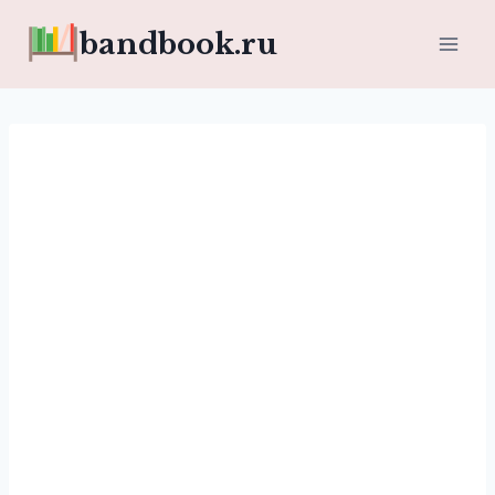
Перейти
bandbook.ru
к
содержимому