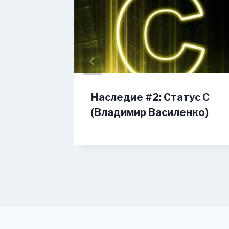
ание
Наследие #2: Статус C
ов)
(Владимир Василенко)