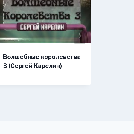
Волшебные королевства
Боевой
3 (Сергей Карелин)
Возвра
(Алекс