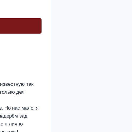
 известную так
только дел
. Но нас мало, я
надерём зад
то я лично
 высока!