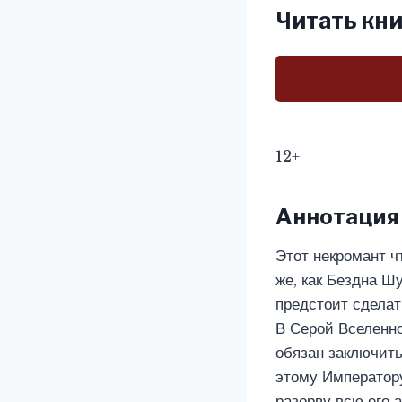
Читать кни
12+
Аннотация
Этот некромант ч
же, как Бездна Ш
предстоит сделат
В Серой Вселенной
обязан заключить
этому Императору
разорву всю его 