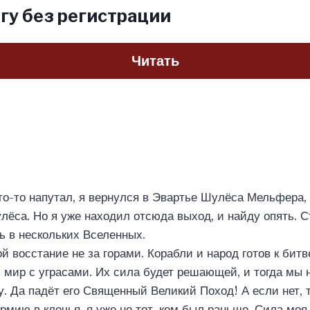
гу без регистрации
Читать
то-то напутал, я вернулся в Эвартье Шулёса Мельфера,
улёса. Но я уже находил отсюда выход, и найду опять. С
ь в нескольких Вселенных.
 восстание не за горами. Корабли и народ готов к битве
 мир с уграсами. Их сила будет решающей, и тогда мы 
. Да падёт его Священный Великий Поход! А если нет, 
армию в клочья, я уже не тот, кем был раньше. Сила моя