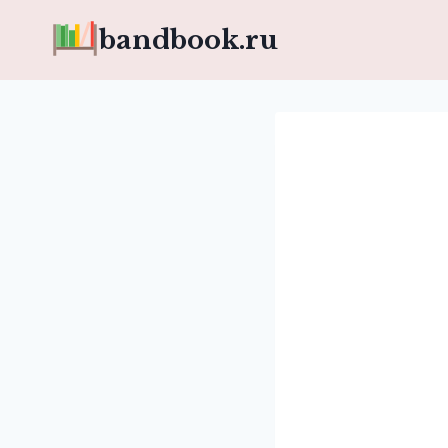
Перейти
bandbook.ru
к
содержимому