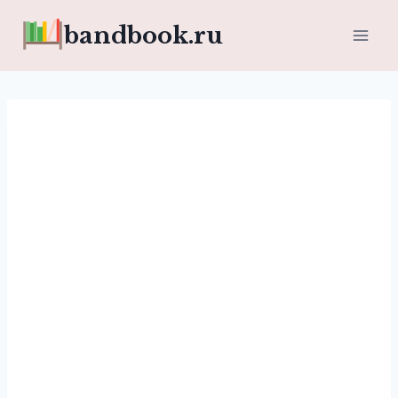
Перейти
bandbook.ru
к
содержимому