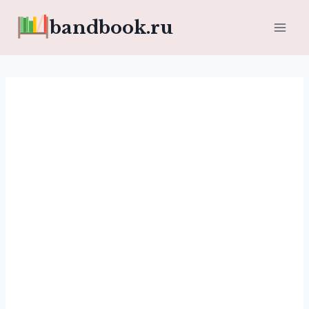
Перейти
bandbook.ru
к
содержимому